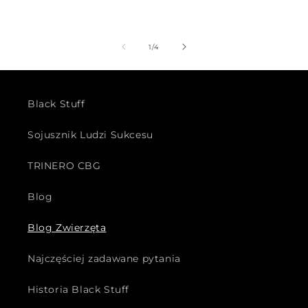
z
1
/
4
Black Stuff
Sojusznik Ludzi Sukcesu
TRINERO CBG
Blog
Blog Zwierzęta
Najczęściej zadawane pytania
Historia Black Stuff