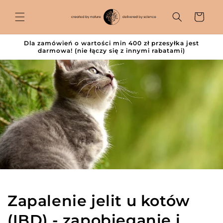
Przejdź
do
Koszyk
treści
Dla zamówień o wartości min 400 zł przesyłka jest
darmowa! (nie łączy się z innymi rabatami)
Zapalenie jelit u kotów
(IBD) - zapobieganie i