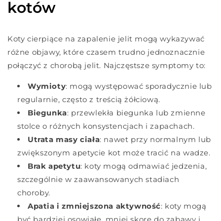
kotów
Koty cierpiące na zapalenie jelit mogą wykazywać
różne objawy, które czasem trudno jednoznacznie
połączyć z chorobą jelit. Najczęstsze symptomy to:
Wymioty
: mogą występować sporadycznie lub
regularnie, często z treścią żółciową.
Biegunka
: przewlekła biegunka lub zmienne
stolce o różnych konsystencjach i zapachach.
Utrata masy ciała
: nawet przy normalnym lub
zwiększonym apetycie kot może tracić na wadze.
Brak apetytu
: koty mogą odmawiać jedzenia,
szczególnie w zaawansowanych stadiach
choroby.
Apatia i zmniejszona aktywność
: koty mogą
być bardziej osowiałe, mniej skore do zabawy i