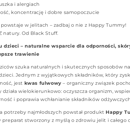
szka i alergiach
ść, koncentrację i dobre samopoczucie
powstaje w jelitach – zadbaj o nie z Happy Tummy!
 natury. Od Black Stuff.
 dzieci – naturalne wsparcie dla odporności, skó
lepsze trawienie
dziców szuka naturalnych i skutecznych sposobów n
dzieci. Jednym z wyjątkowych składników, który zysk
ność, jest
kwas fulwowy
– organiczny związek poch
ry działa wielokierunkowo: oczyszcza organizm, wspi
ność i poprawia wchłanianie składników odżywczych
a potrzeby najmłodszych powstał produkt
Happy 
y preparat stworzony z myślą o zdrowiu jelit i całego