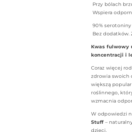
Przy bólach brzu
Wspiera odporno
90% serotoniny 
Bez dodatków. Z
Kwas fulwowy u
koncentracji i 
Coraz więcej ro
zdrowia swoich 
większą popular
roślinnego, któ
wzmacnia odpor
W odpowiedzi n
Stuff
– naturaln
dzieci.