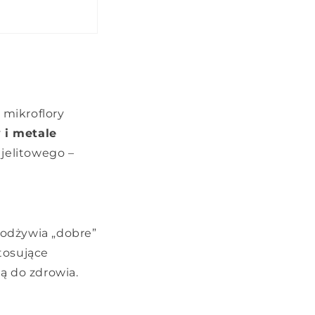
 mikroflory
 i metale
jelitowego –
– odżywia „dobre”
tosujące
ą do zdrowia.