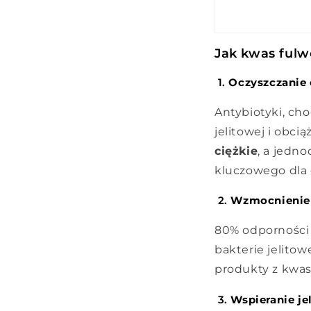
Jak kwas fulw
1.
Oczyszczanie 
Antybiotyki, ch
jelitowej i obc
ciężkie
, a jedn
kluczowego dla 
2.
Wzmocnienie
80% odporności b
bakterie jelito
produkty z kwase
3.
Wspieranie je