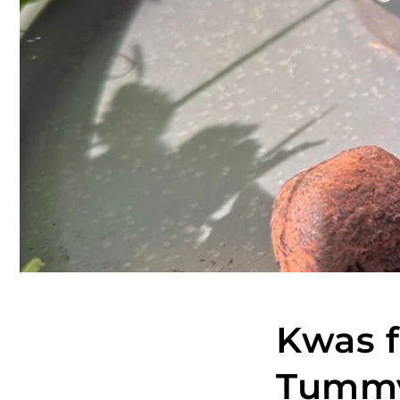
Kwas f
Tumm