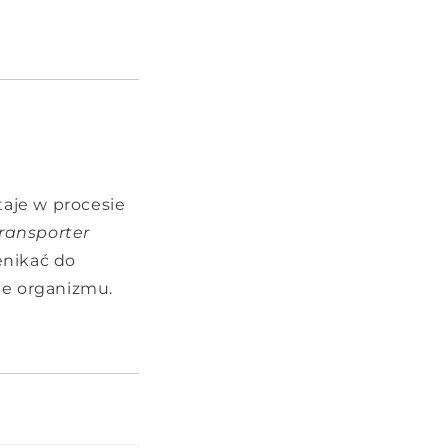
aje w procesie
transporter
enikać do
ie organizmu.