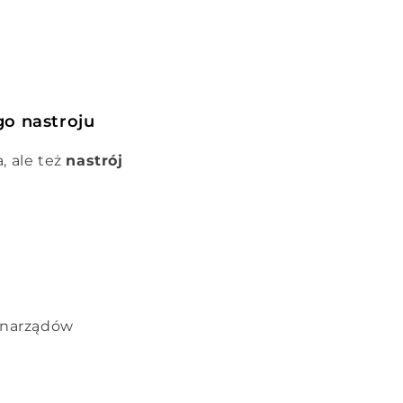
go nastroju
a, ale też
nastrój
 narządów