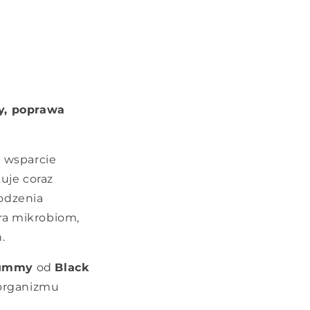
ry, poprawa
a wsparcie
uje coraz
odzenia
era mikrobiom,
.
Tummy
od
Black
 organizmu