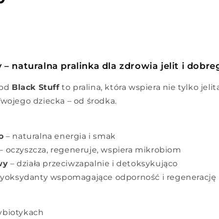
 naturalna pralinka dla zdrowia jelit i dobre
od
Black Stuff
to pralina, która wspiera nie tylko jelit
wojego dziecka – od środka.
o
– naturalna energia i smak
– oczyszcza, regeneruje, wspiera mikrobiom
wy
– działa przeciwzapalnie i detoksykująco
tyoksydanty wspomagające odporność i regenerację
ybiotykach