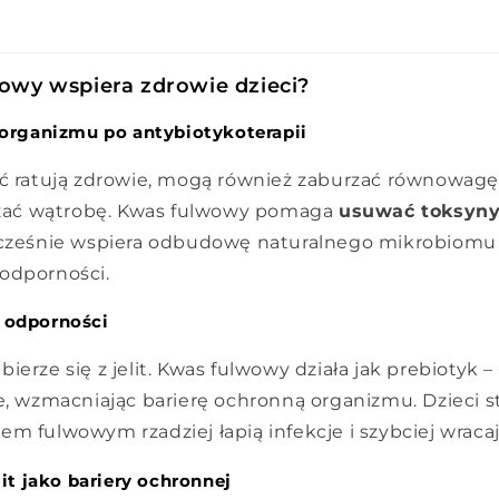
owy wspiera zdrowie dzieci?
organizmu po antybiotykoterapii
oć ratują zdrowie, mogą również zaburzać równowagę
iążać wątrobę. Kwas fulwowy pomaga
usuwać toksyny
ocześnie wspiera odbudowę naturalnego mikrobiomu 
odporności.
 odporności
ierze się z jelit. Kwas fulwowy działa jak prebiotyk 
we, wzmacniając barierę ochronną organizmu. Dzieci s
m fulwowym rzadziej łapią infekcje i szybciej wracaj
lit jako bariery ochronnej