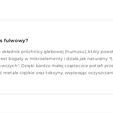
as fulwowy?
 składnik próchnicy glebowej (humusu), który powst
 Jest bogaty w mikroelementy i działa jak naturalny
"
ywczych"
. Dzięki bardzo małej cząsteczce potrafi prz
ć metale ciężkie oraz toksyny, wspierając oczyszczan