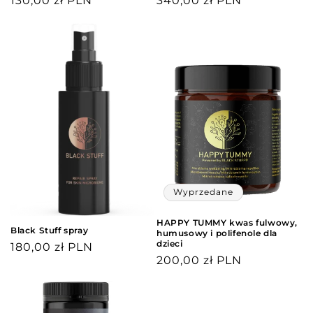
Cena
130,00 zł PLN
Cena
340,00 zł PLN
regularna
regularna
Wyprzedane
HAPPY TUMMY kwas fulwowy,
Black Stuff spray
humusowy i polifenole dla
dzieci
Cena
180,00 zł PLN
Cena
200,00 zł PLN
regularna
regularna