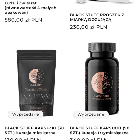
Ludzi i Zwierząt
(równowartość 4 małych
opakowań)
BLACK STUFF PROSZEK Z
Cena
580,00 zł PLN
MIARKĄ DOZUJĄCĄ
Cena
230,00 zł PLN
regularna
regularna
Wyprzedane
Wyprzedane
BLACK STUFF KAPSUŁKI (30
BLACK STUFF KAPSUŁKI (90
SZT.) kuracja miesięczna
SZT.) kuracja trzymiesięczna