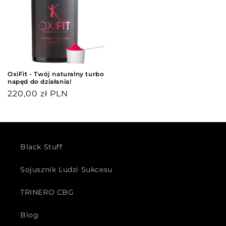
OxiFit - Twój naturalny turbo
napęd do działania!
Cena
220,00 zł PLN
regularna
Black Stuff
Sojusznik Ludzi Sukcesu
TRINERO CBG
Blog